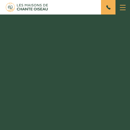
Vogelkunde in Sigonce
Geschrieben von Sally
Le 01/03/2022
NATUR