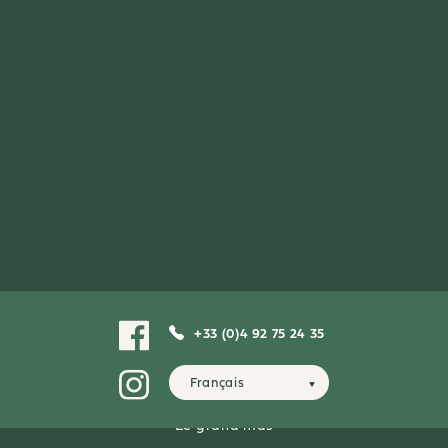
UNSERE PROVENZALISCHEN LANDHÄUSER FÜR 2
PERSONEN
L'écurie
Giono
Le Potager
Le poulailler
La prêle
UNSERE PROVENZALISCHEN LANDHÄUSER FÜR 4
PERSONEN
L’alouette
+33 (0)4 92 75 24 35
Le mas de Lac
Français
UNSERE VILLEN FÜR 8 PERSONEN
Le grand mas