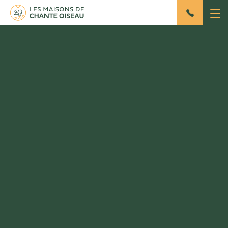
Unsere
Literaturempfehlungen zu
Ihrem Aufenthalt
Rédigé par Sally
Le 01/03/2022
HOBBYS