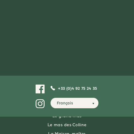
PERSONEN
L'écurie
Giono
Le Potager
Le poulailler
La prêle
UNSERE PROVENZALISCHEN LANDHÄUSER FÜR 4
PERSONEN
L’alouette
+33 (0)4 92 75 24 35
Le mas de Lac
Français
UNSERE VILLEN FÜR 8 PERSONEN
Le grand mas
Le mas des Colline