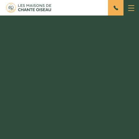
Escapade dans la
montagne de Lure
Rédigé par Sally
Le 02/09/2022
NATURE